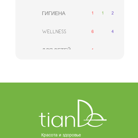
1
1
2
ГИГИЕНА
6
4
WELLNESS
1
ДЛЯ ДЕТЕЙ
2
1
2
ДЛЯ МУЖЧИН
ДЕКОРАТИВНАЯ
1
2
2
КОСМЕТИКА
8
АКСЕССУАРЫ
НАБОРЫ
Красота и здоровье