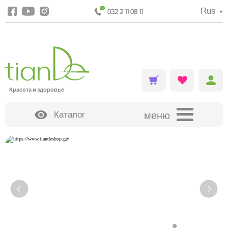
Rus
032 2 11 08 11
Красота и здоровье
Каталог
меню
ДЕКОРАТИВНАЯ КОСМЕТИКА
•
•
•
•