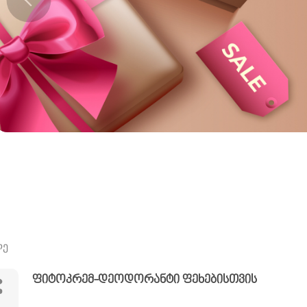
ლე
ფიტოკრემ-დეოდორანტი ფეხებისთვის